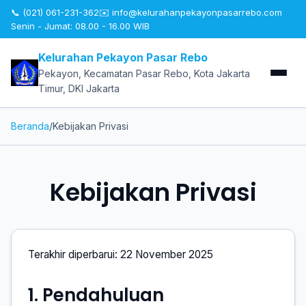
📞 (021) 061-231-362
✉️
info@kelurahanpekayonpasarrebo.com
Senin - Jumat: 08.00 - 16.00 WIB
Kelurahan Pekayon Pasar Rebo
Pekayon, Kecamatan Pasar Rebo, Kota Jakarta
Timur, DKI Jakarta
Beranda
/
Kebijakan Privasi
Kebijakan Privasi
Terakhir diperbarui: 22 November 2025
1. Pendahuluan